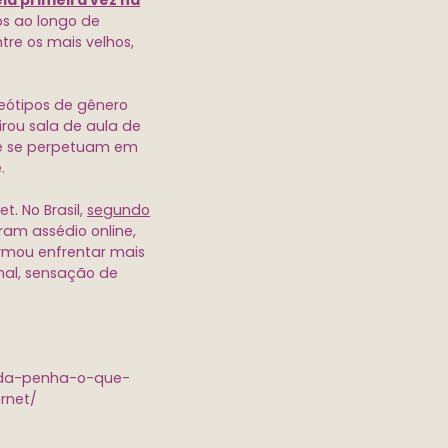
la primeira vez na
s ao longo de
re os mais velhos,
eótipos de gênero
irou sala de aula de
ue se perpetuam em
.
. No Brasil,
segundo
eram assédio online,
rmou enfrentar mais
nal, sensação de
a-da-penha-o-que-
rnet/