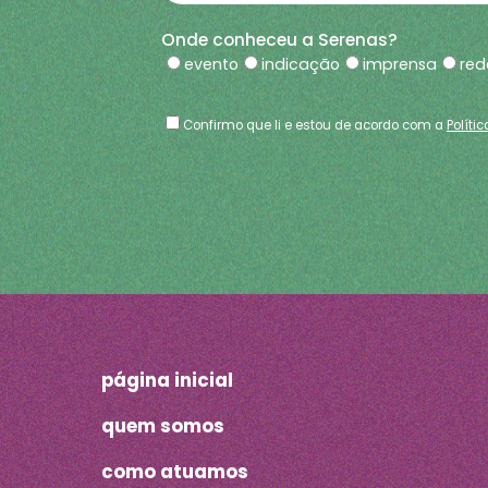
Onde conheceu a Serenas?
evento
indicação
imprensa
red
Confirmo que li e estou de acordo com a
Políti
página inicial
quem somos
como atuamos