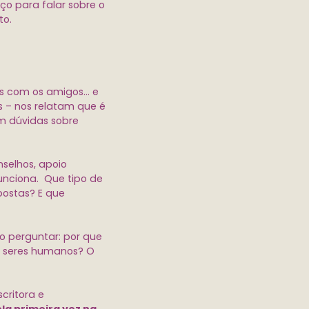
ço para falar sobre o
to.
es com os amigos… e
s – nos relatam que é
m dúvidas sobre
nselhos, apoio
unciona. Que tipo de
postas? E que
so perguntar: por que
s seres humanos? O
critora e