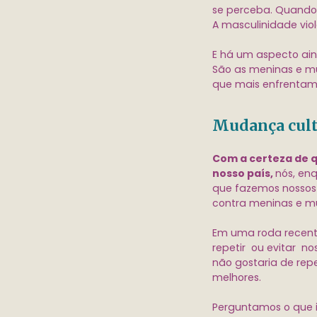
se perceba. Quando
A masculinidade vi
E há um aspecto aind
São as meninas e m
que mais enfrentam 
Mudança cultu
Com a certeza de q
nosso país,
nós, en
que fazemos nossos t
contra meninas e m
Em uma roda recent
repetir ou evitar n
não gostaria de rep
melhores.
Perguntamos o que is