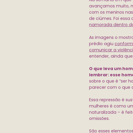
avançamos muito, 
com os meninos nas 
de ciúmes. Foi essa a
namorada dentro do
As imagens o mostra
prédio agiu
conforme
comunicar a violênc
entender, ainda que
O que leva um hom
lembrar: esse hom
sobre o que é “ser 
parecer com o que a 
Essa repressão é su
mulheres é como um 
naturalizada – é fei
omissões.
São esses elemento