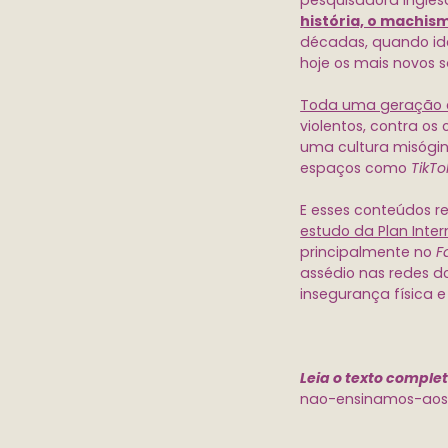
pesquisadora ingle
história, o machis
décadas, quando ide
hoje os mais novos 
Toda uma geração e
violentos, contra os
uma cultura misógin
espaços como
TikTo
E esses conteúdos re
estudo da Plan Inte
principalmente no
F
assédio nas redes d
insegurança física 
Leia o texto comple
nao-ensinamos-aos