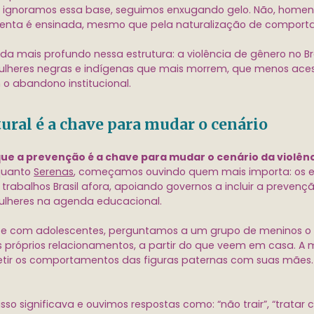
 ignoramos essa base, seguimos enxugando gelo. Não, home
olenta é ensinada, mesmo que pela naturalização de compor
a mais profundo nessa estrutura: a violência de gênero no Bra
ulheres negras e indígenas que mais morrem, que menos ace
o abandono institucional.
ral é a chave para mudar o cenário
ue a prevenção é a chave para mudar o cenário da violên
quanto
Serenas
, começamos ouvindo quem mais importa: os e
rabalhos Brasil afora, apoiando governos a incluir a prevençã
ulheres na agenda educacional.
e com adolescentes, perguntamos a um grupo de meninos o
os próprios relacionamentos, a partir do que veem em casa. A
etir os comportamentos das figuras paternas com suas mães
so significava e ouvimos respostas como: “não trair”, “tratar 