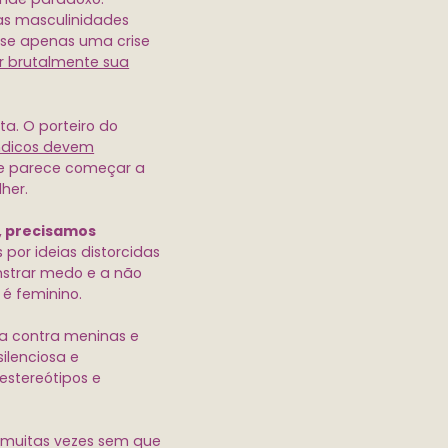
as masculinidades
sse apenas uma crise
ir brutalmente sua
a. O porteiro do
índicos devem
de parece começar a
her.
, precisamos
 por ideias distorcidas
nstrar medo e a não
 é feminino.
ia contra meninas e
ilenciosa e
estereótipos e
 muitas vezes sem que