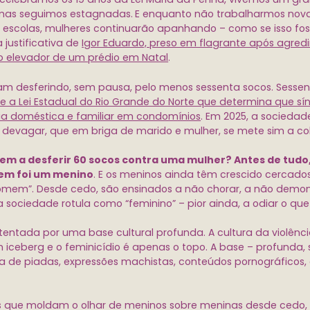
mas seguimos estagnadas.
E enquanto não trabalharmos nov
escolas, mulheres continuarão apanhando – como se isso fo
 justificativa de
Igor Eduardo, preso em flagrante após agred
 elevador de um prédio em Natal
.
m desferindo, sem pausa, pelo menos sessenta socos. Sessent
 a Lei Estadual do Rio Grande do Norte que determina que s
ia doméstica e familiar em condomínios
. Em 2025, a socieda
 devagar, que em briga de marido e mulher, se mete sim a col
em a desferir 60 socos contra uma mulher? Antes de tudo
em foi um menino
. E os meninos ainda têm crescido cercados
homem”. Desde cedo, são ensinados a não chorar, a não demo
sociedade rotula como “feminino” – pior ainda, a odiar o que
stentada por uma base cultural profunda. A cultura da violênc
iceberg e o feminicídio é apenas o topo. A base – profunda, s
ta de piadas, expressões machistas, conteúdos pornográficos, 
s que moldam o olhar de meninos sobre meninas desde cedo,