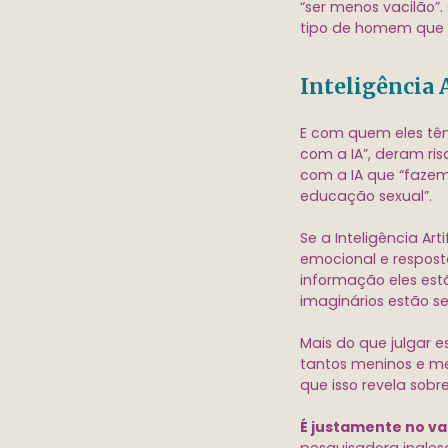
“ser menos vacilão”
tipo de homem que 
Inteligência 
E com quem eles têm
com a IA”, deram ri
com a IA que “fazem
educação sexual”.
Se a Inteligência Ar
emocional e respost
informação eles est
imaginários estão s
Mais do que julgar e
tantos meninos e m
que isso revela sobr
É justamente no v