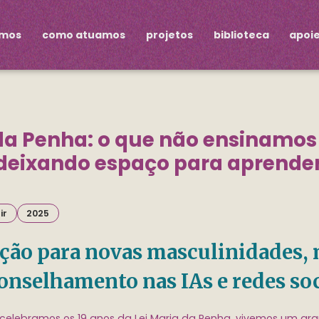
omos
como atuamos
projetos
biblioteca
apoi
 da Penha: o que não ensinamos
deixando espaço para aprende
ir
2025
ção para novas masculinidades,
nselhamento nas IAs e redes soc
elebramos os 19 anos da Lei Maria da Penha, vivemos um gr