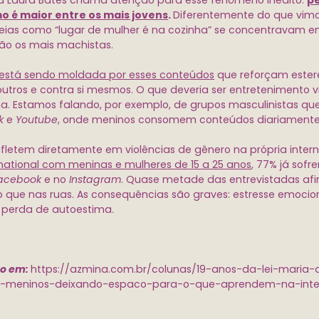
sa Laura Bates chama atenção para esse fenômeno inédito:
pe
mo é maior entre os mais jovens
.
Diferentemente do que vimo
ias como “lugar de mulher é na cozinha” se concentravam ent
são os mais machistas.
stá sendo moldada por esses conteúdos
que reforçam ester
 outros e contra si mesmos. O que deveria ser entretenimento v
a. Estamos falando, por exemplo, de grupos masculinistas q
k
e
Youtube
, onde meninos consomem conteúdos diariamente
fletem diretamente em violências de gênero na própria internet
rnational com meninas e mulheres de 15 a 25 anos
, 77% já sofr
acebook
e no
Instagram
. Quase metade das entrevistadas afi
o que nas ruas. As consequências são graves: estresse emocio
e perda de autoestima.
to em:
https://azmina.com.br/colunas/19-anos-da-lei-mari
-meninos-deixando-espaco-para-o-que-aprendem-na-inte