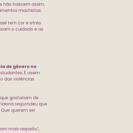
ns não nascem assim.
tamentos machistas.
sil tem cor e etnia.
ssam o cuidado e as
cia de gênero no
studantes. É assim
o das violências
 que gostariam de
 maioria respondeu que
. Que querem ser
com mais respeito”,