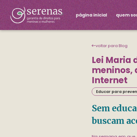
página inicial
quem s
voltar para Blog
Lei Maria
meninos, 
Internet
Educar para preven
Sem educa
buscam aco
Na semana em que c