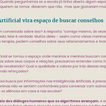
. Quando perguntamos se a escola já tinha aberto algum espa
querem se tornar, disseram que não, mas que gostariam mui
Artificial vira espaço de buscar conselhos
 conversado sobre isso? A resposta: “comigo mesmo, às vez
sada. Mas é verdade. Muitos deles – assim como várias menina
 terapia, pedem conselhos sobre seus relacionamentos e tira
tificial se tornou o espaço onde meninas e meninos buscam co
as sobre seus corpos e relações, precisamos entender como f
ão recebendo? Qual a qualidade e valores por trás dessas res
endo reforçados?
ssa busca por informações nas Inteligências Artificiais, é preci
eninas não se sentem confortáveis para conversar com outro
e os silêncios em casa e nas escolas?
azio dos diálogos humanos que os algoritmos avançam.
A es