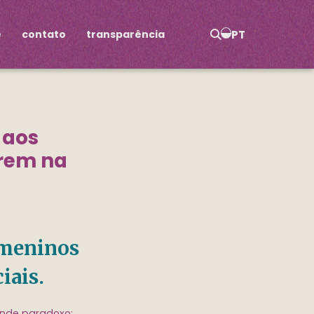
e
contato
transparência
PT
 aos
rem na
 meninos
iais.
ande paradoxo: